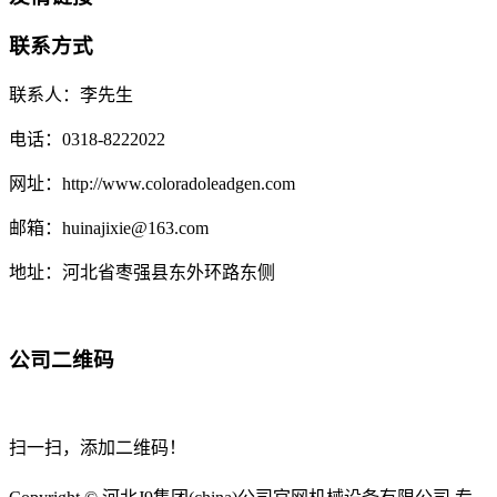
联系方式
联系人：李先生
电话：0318-8222022
网址：http://www.coloradoleadgen.com
邮箱：huinajixie@163.com
地址：河北省枣强县东外环路东侧
公司二维码
扫一扫，添加二维码！