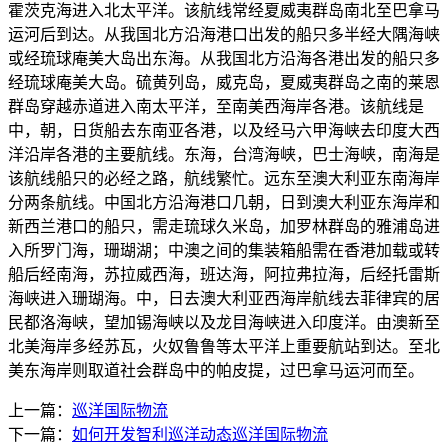
霍茨克海进入北太平洋。该航线常经夏威夷群岛南北至巴拿马
运河后到达。从我国北方沿海港口出发的船只多半经大隅海峡
或经琉球庵美大岛出东海。从我国北方沿海各港出发的船只多
经琉球庵美大岛。硫黄列岛，威克岛，夏威夷群岛之南的莱恩
群岛穿越赤道进入南太平洋，至南美西海岸各港。该航线是
中，朝，日货船去东南亚各港，以及经马六甲海峡去印度大西
洋沿岸各港的主要航线。东海，台湾海峡，巴士海峡，南海是
该航线船只的必经之路，航线繁忙。远东至澳大利亚东南海岸
分两条航线。中国北方沿海港口几朝，日到澳大利亚东海岸和
新西兰港口的船只，需走琉球久米岛，加罗林群岛的雅浦岛进
入所罗门海，珊瑚湖；中澳之间的集装箱船需在香港加载或转
船后经南海，苏拉威西海，班达海，阿拉弗拉海，后经托雷斯
海峡进入珊瑚海。中，日去澳大利亚西海岸航线去菲律宾的居
民都洛海峡，望加锡海峡以及龙目海峡进入印度洋。由澳新至
北美海岸多经苏瓦，火奴鲁鲁等太平洋上重要航站到达。至北
美东海岸则取道社会群岛中的帕皮提，过巴拿马运河而至。
上一篇：
巡洋国际物流
下一篇：
如何开发智利巡洋动态巡洋国际物流